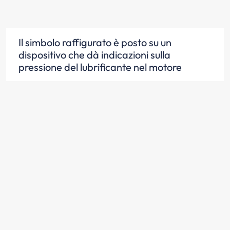
Il simbolo raffigurato è posto su un
dispositivo che dà indicazioni sulla
pressione del lubrificante nel motore
Scopri la risposta
Il simbolo raffigurato può essere posto su
una spia a luce rossa
Scopri la risposta