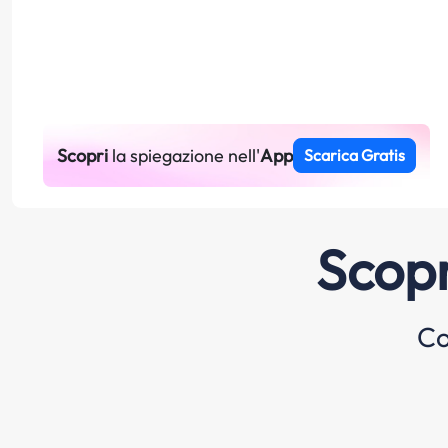
Scopri
la spiegazione nell'
App
Scarica Gratis
Scopr
Co