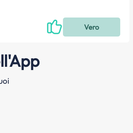
ll'App
uoi