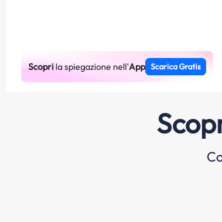
Scopri
la spiegazione nell'
App
Scarica Gratis
Scopr
Co