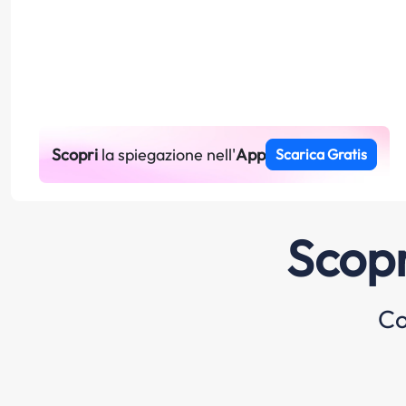
Scopri
la spiegazione nell'
App
Scarica Gratis
Scopr
Co