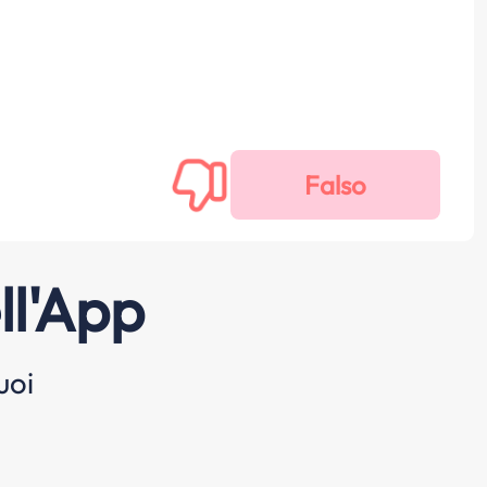
ll'App
uoi