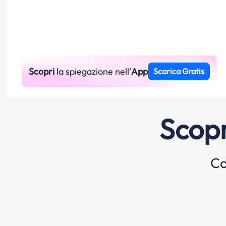
Scopri
la spiegazione nell'
App
Scarica Gratis
Scopr
Co