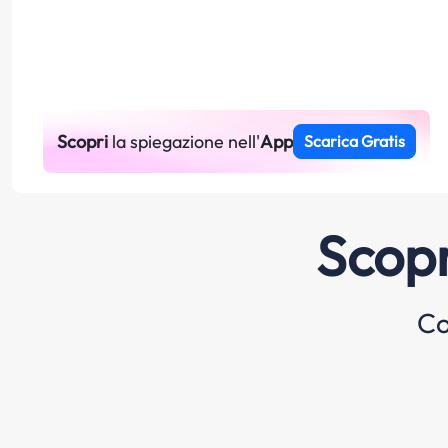
Scopri
la spiegazione nell'
App
Scarica Gratis
Scopr
Co