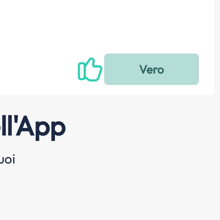
ll'App
uoi