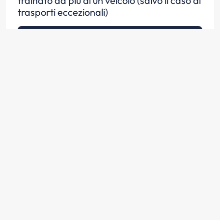
trainato da più di un veicolo (salvo il caso di
trasporti eccezionali)
Scopri la risposta
Un autoveicolo può trainare un veicolo che
non sia un rimorchio se questo non può più
circolare per avaria o per mancanza di
organi essenziali
Scopri la risposta
Il traino per situazione di emergenza di un
veicolo da parte di un altro deve avvenire