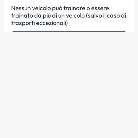
Nessun veicolo può trainare o essere
trainato da più di un veicolo (salvo il caso di
trasporti eccezionali)
Scopri la risposta
Un autoveicolo può trainare un veicolo che
non sia un rimorchio se questo non può più
circolare per avaria o per mancanza di
organi essenziali
Scopri la risposta