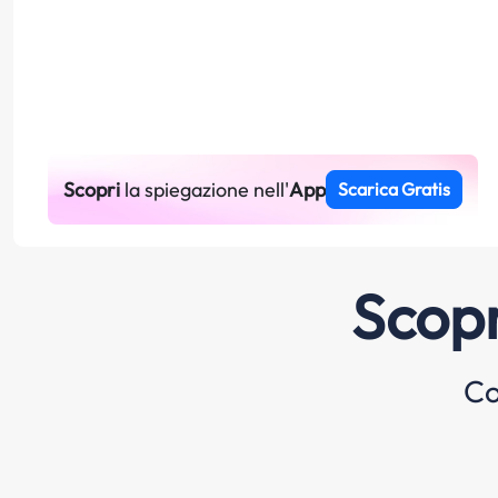
Scopri
la spiegazione nell'
App
Scarica Gratis
Scopr
Co