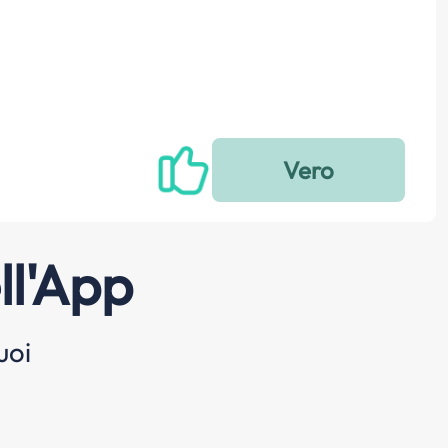
ll'App
uoi