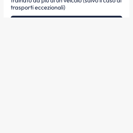
trainato da più di un veicolo (salvo il caso di
trasporti eccezionali)
Scopri la risposta
Un autoveicolo può trainare un veicolo che
non sia un rimorchio se questo non può più
circolare per avaria o per mancanza di
organi essenziali
Scopri la risposta
Il traino per situazione di emergenza di un
veicolo da parte di un altro deve avvenire