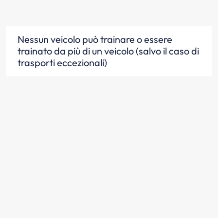
Nessun veicolo può trainare o essere
trainato da più di un veicolo (salvo il caso di
trasporti eccezionali)
Scopri la risposta
Un autoveicolo può trainare un veicolo che
non sia un rimorchio se questo non può più
circolare per avaria o per mancanza di
organi essenziali
Scopri la risposta