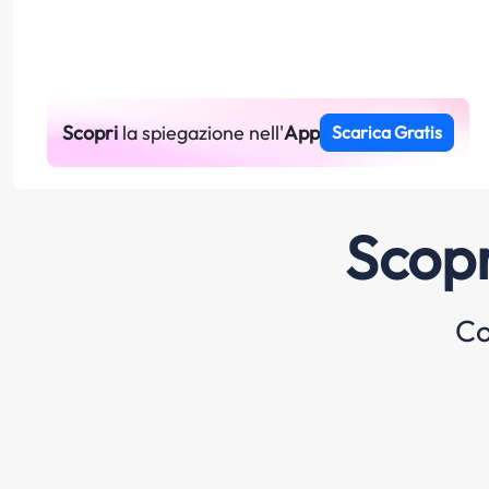
Scopri
la spiegazione nell'
App
Scarica Gratis
Scopr
Co