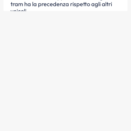
tram ha la precedenza rispetto agli altri
veicoli
Scopri la risposta
Nell'incrocio rappresentato in figura, tutti i
veicoli devono usare prudenza
nell'attraversarlo
Scopri la risposta
Nella situazione rappresentata in figura il
veicolo O deve attendere il transito del
tram e che il veicolo A si porti al centro