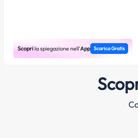
Scopri
la spiegazione nell'
App
Scarica Gratis
Scopr
Co