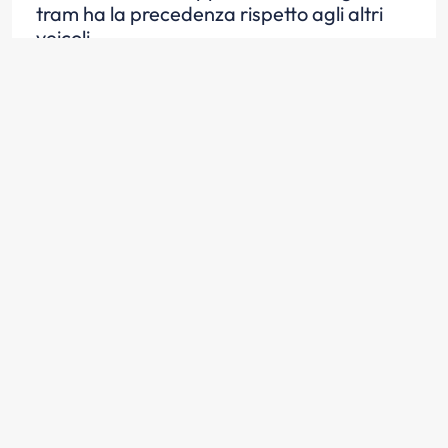
tram ha la precedenza rispetto agli altri
veicoli
Scopri la risposta
Nell'incrocio rappresentato in figura, tutti i
veicoli devono usare prudenza
nell'attraversarlo
Scopri la risposta
Nella situazione rappresentata in figura il
veicolo O deve attendere il transito del
tram e che il veicolo A si porti al centro