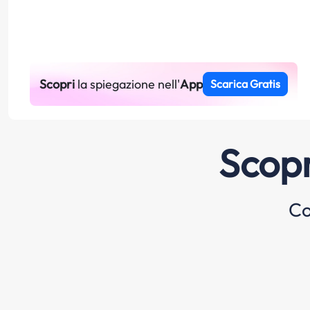
Scopri
la spiegazione nell'
App
Scarica Gratis
Scopr
Co