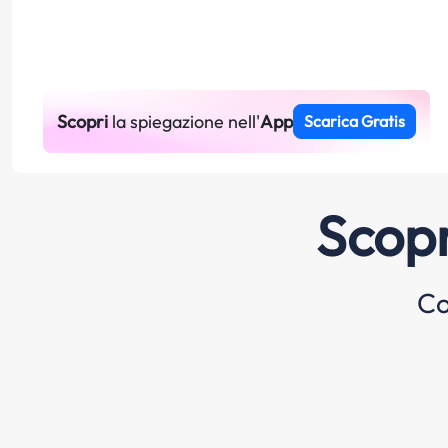
Scopri
la spiegazione nell'
App
Scarica Gratis
Scopr
Co