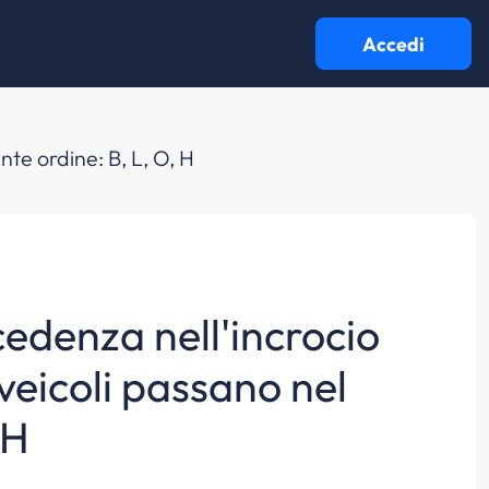
Accedi
te ordine: B, L, O, H
edenza nell'incrocio
 veicoli passano nel
 H