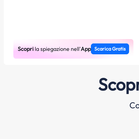
Scopri
la spiegazione nell'
App
Scarica Gratis
Scopr
Co