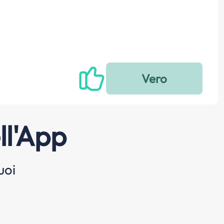
ll'App
uoi