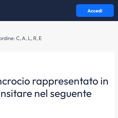
Accedi
rdine: C, A, L, R, E
ncrocio rappresentato in
ansitare nel seguente