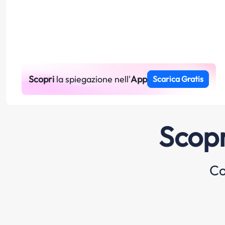
Scopri
la spiegazione nell'
App
Scarica Gratis
Scopr
Co