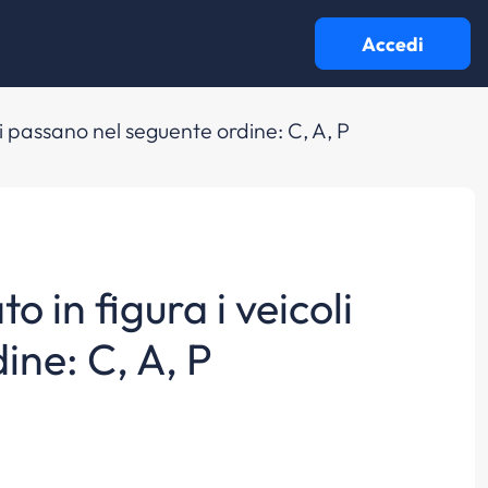
Accedi
li passano nel seguente ordine: C, A, P
o in figura i veicoli
ine: C, A, P