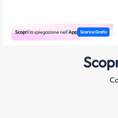
Scopri
la spiegazione nell'
App
Scarica Gratis
Scopr
Co