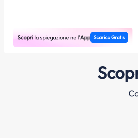
Scopri
la spiegazione nell'
App
Scarica Gratis
Scopr
Co