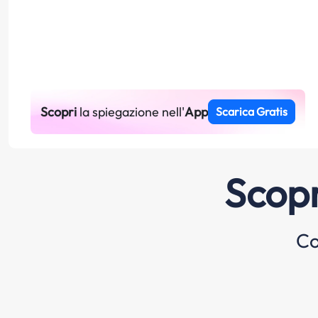
Scopri
la spiegazione nell'
App
Scarica Gratis
Scopr
Co