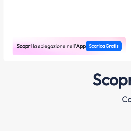
Scopri
la spiegazione nell'
App
Scarica Gratis
Scopr
Co