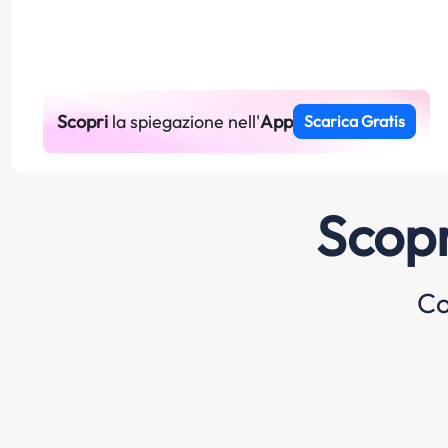
Scopri
la spiegazione nell'
App
Scarica Gratis
Scopr
Co