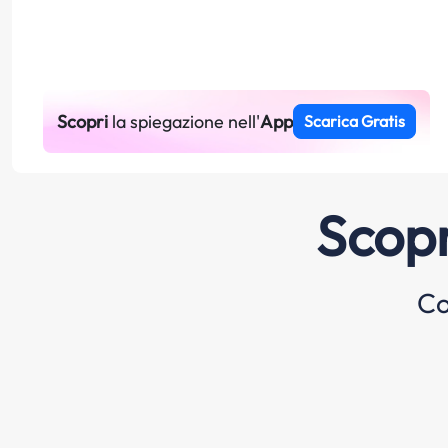
Scopri
la spiegazione nell'
App
Scarica Gratis
Scopr
Co