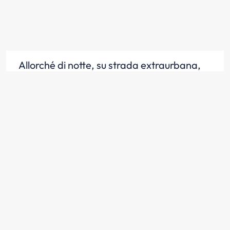
Allorché di notte, su strada extraurbana,
incrociamo un veicolo con fari a luce
abbagliante accesi, occorre procedere
con prudenza, usando le luci anabbaglianti
Scopri la risposta
Allorché di notte, su strada extraurbana,
incrociamo un veicolo con fari a luce
abbagliante accesi, occorre distogliere lo
sguardo dal fascio luminoso per non
essere abbagliati