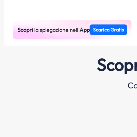
Scopri
la spiegazione nell'
App
Scarica Gratis
Scopr
Co