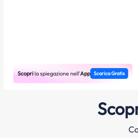
Scopri
la spiegazione nell'
App
Scarica Gratis
Scopr
Co