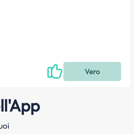
ll'App
uoi