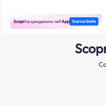
Scopri
la spiegazione nell'
App
Scarica Gratis
Scopr
Co