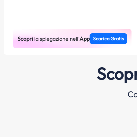
Scopri
la spiegazione nell'
App
Scarica Gratis
Scopr
Co