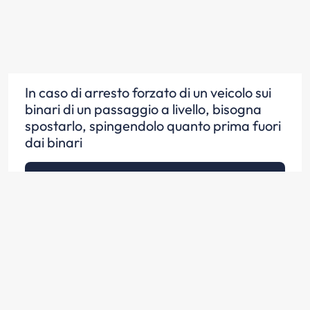
In caso di arresto forzato di un veicolo sui
binari di un passaggio a livello, bisogna
spostarlo, spingendolo quanto prima fuori
dai binari
Scopri la risposta
In caso di arresto forzato di un veicolo sui
binari di un passaggio a livello, se non è
possibile spostarlo subito dai binari,
bisogna far scendere immediatamente