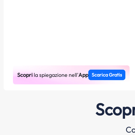
Scopri
la spiegazione nell'
App
Scarica Gratis
Scopr
Co