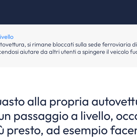
vello
utovettura, si rimane bloccati sulla sede ferroviaria 
ndosi aiutare da altri utenti a spingere il veicolo fuo
uasto alla propria autovett
 un passaggio a livello, oc
iù presto, ad esempio facen