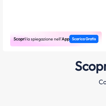
Scopri
la spiegazione nell'
App
Scarica Gratis
Scopr
Co