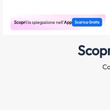
Scopri
la spiegazione nell'
App
Scarica Gratis
Scopr
Co