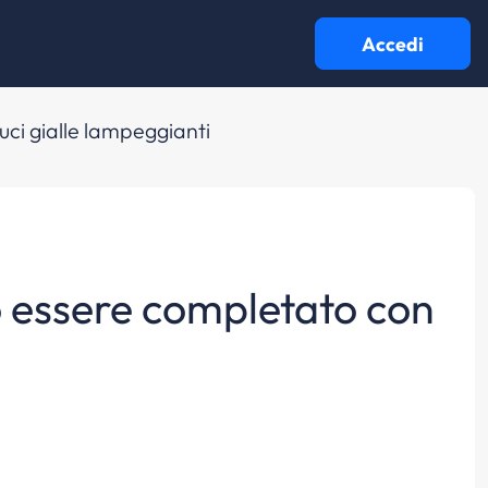
Accedi
uci gialle lampeggianti
uò essere completato con