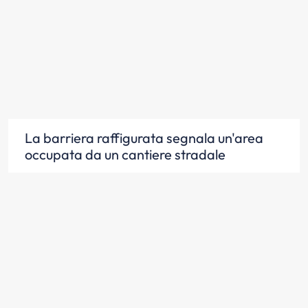
La barriera raffigurata segnala un'area
occupata da un cantiere stradale
Scopri la risposta
La barriera raffigurata delimita un'area
dove si stanno svolgendo lavori stradali