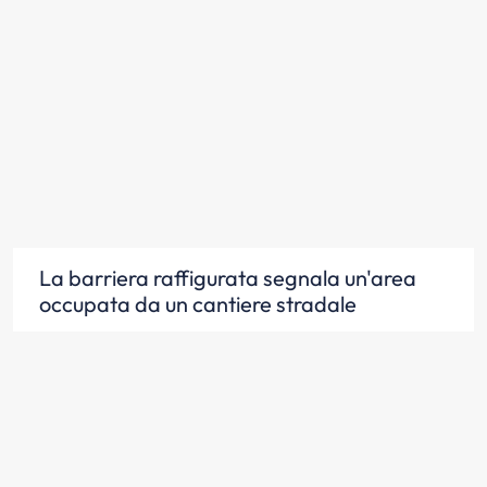
La barriera raffigurata segnala un'area
occupata da un cantiere stradale
Scopri la risposta
La barriera raffigurata delimita un'area