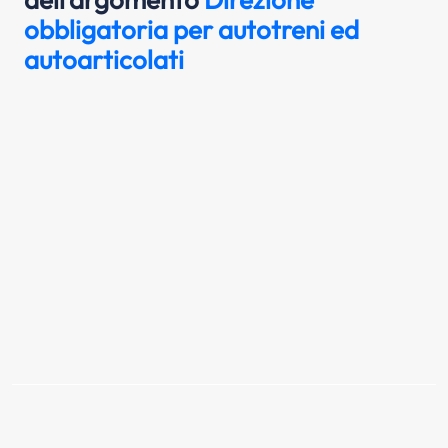
obbligatoria per autotreni ed
autoarticolati
Il segnale raffigurato è posto in vicinanza
di un cantiere stradale