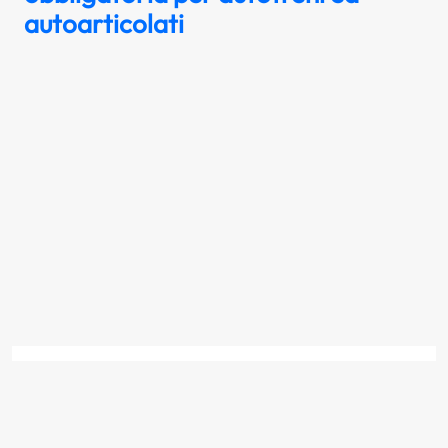
autoarticolati
Il segnale raffigurato è posto in vicinanza
di un cantiere stradale