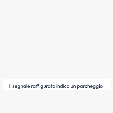
Il segnale raffigurato indica un parcheggio
per veicoli e fermata di autobus nelle
vicinanze
Scopri la risposta