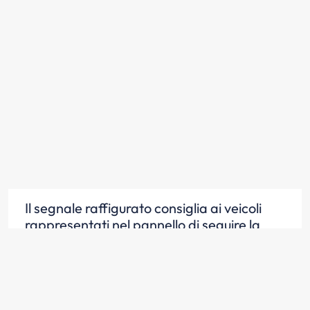
Il segnale raffigurato consiglia ai veicoli
rappresentati nel pannello di seguire la
direzione indicata
Scopri la risposta