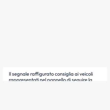
Il segnale raffigurato consiglia ai veicoli
rappresentati nel pannello di seguire la
direzione indicata
Scopri la risposta