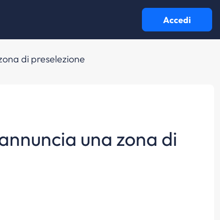
Accedi
zona di preselezione
eannuncia una zona di