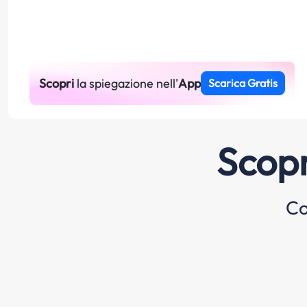
Scopri
la spiegazione nell'
App
Scarica Gratis
Scopr
Co