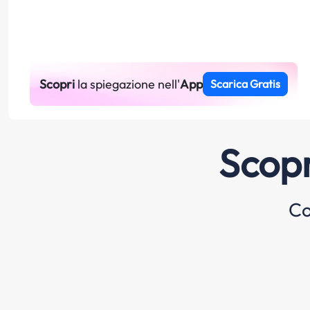
Scopri
la spiegazione nell'
App
Scarica Gratis
Scopr
Co