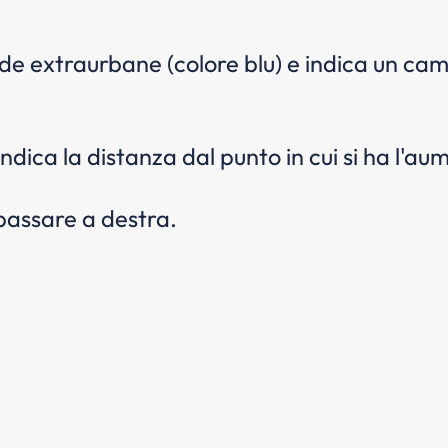
ade extraurbane (colore blu) e indica un ca
dica la distanza dal punto in cui si ha l'aum
rpassare a destra.