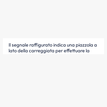
Il segnale raffigurato indica una piazzola a
lato della carreggiata per effettuare la
fermata
Scopri la risposta
Il segnale raffigurato è posto in vicinanza
di una piazzola per effettuare una fermata