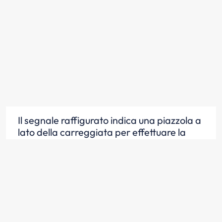
Il segnale raffigurato indica una piazzola a
lato della carreggiata per effettuare la
fermata
Scopri la risposta
Il segnale raffigurato è posto in vicinanza