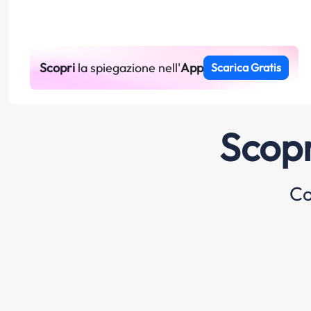
Scopri
la spiegazione nell'
App
Scarica Gratis
Scopr
Co