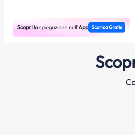
Scopri
la spiegazione nell'
App
Scarica Gratis
Scopr
Co