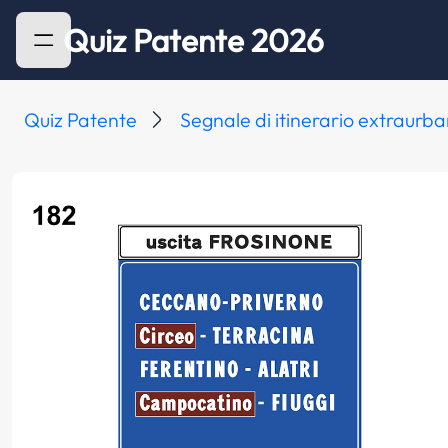
Quiz Patente 2026
Quiz Patente
Segnale di itinerario extraurb