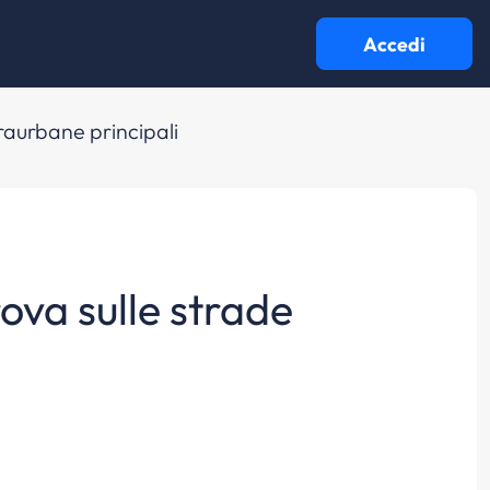
Accedi
traurbane principali
rova sulle strade