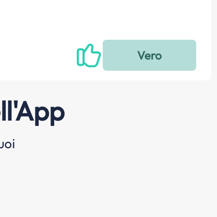
ll'App
uoi