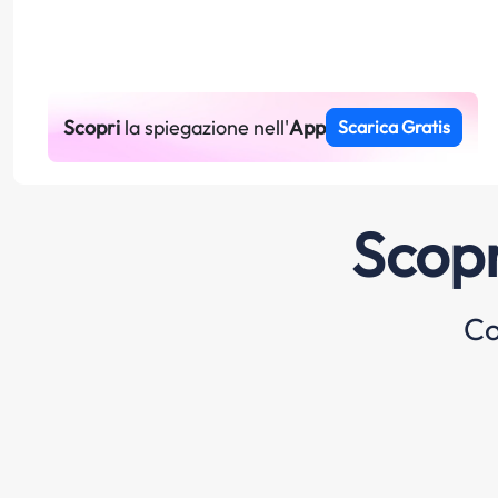
Scopri
la spiegazione nell'
App
Scarica Gratis
Scopr
Co